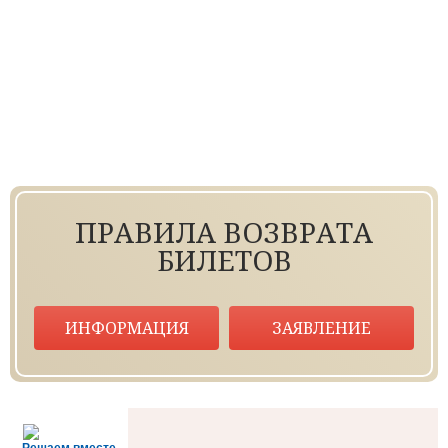
XXXV КРАЕВОЙ ФЕСТИВАЛЬ ДЕТСКИХ ФОЛЬКЛОРНЫХ
«КУБАНСКИЙ КАЗАЧОК»
VI ОТКРЫТЫЙ КРАЕВОЙ КОНКУРС «НАСЛЕДНИКИ ПО
III КРАЕВОЙ ВОКАЛЬНЫЙ КОНКУРС «ГОЛОС КУБАНИ»
XXVIII ВСЕРОССИЙСКИЙ ФЕСТИВАЛЬ ФОЛЬКЛОРНЫХ 
«КУБАНСКИЙ КАЗАЧОК»
XXII КУБАНСКИЙ ФЕСТИВАЛЬ ПРАВОСЛАВНОЙ АВТОР
"ВЕЛИЧАЙ, ДУШЕ МОЯ"
ДОКУМЕНТЫ ФЕСТИВАЛЕЙ
ПРАВИЛА ВОЗВРАТА
БИЛЕТОВ
НОВОСТИ
УСЛУГИ
ИНФОРМАЦИЯ
ЗАЯВЛЕНИЕ
БОЛЬШОЙ ЗАЛ
МАЛЫЙ ЗАЛ
ФОЙЕ
ОРГАНИЗАЦИЯ МЕРОПРИЯТИЙ