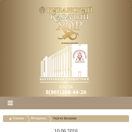
КАССА
8(861)268-44-26
Главная
Фотоархив
Наргиз Закирова
10.06.2016