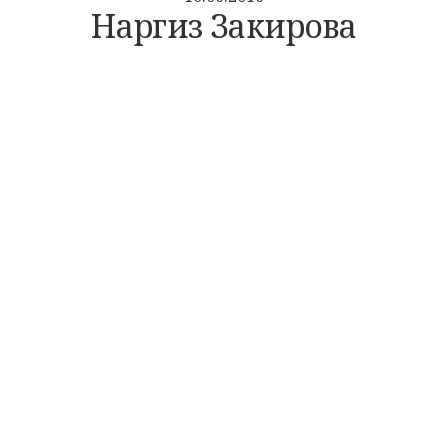
Наргиз Закирова
ГЛАВНАЯ
КОЛЛЕКТИВЫ
КАЗАЧЬЯ ДУША
ОРКЕСТР КАМЕРНОЙ МУЗЫКИ БЛАГОВЕСТ
ФЕСТИВАЛИ
XIV ОТКРЫТЫЙ РЕГИОНАЛЬНЫЙ ПРАВОСЛАВНЫЙ ФЕ
ЦЕРКОВНЫХ ХОРОВ «ГОСПОДИ, ВОЗЗВАХ…»
XX КРАЕВОЙ КОНКУРС НАРОДНЫХ ОБРЯДОВ «ЖИВАЯ 
«XXVII КУБАНСКИЙ ФЕСТИВАЛЬ ПРАВОСЛАВНЫХ ФИ
«ВЕЧЕВОЙ КОЛОКОЛ»
VIII МЕЖРЕГИОНАЛЬНЫЙ КОНКУРС "СОЗВЕЗДИЕ ЮГА"
XXXVII КРАЕВОЙ ФЕСТИВАЛЬ ФОЛЬКЛОРА И НАЦИОН
КУЛЬТУР «ЗОЛОТОЕ ЯБЛОКО»
VIII ОТКРЫТЫЙ КРАЕВОЙ КОНКУРС «ВИКТОР ЗАХАРЧ
МАЭСТРО»