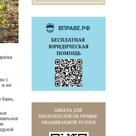
арёва
ан с
 в ее
 баян,
рые
ональное
ле
родной