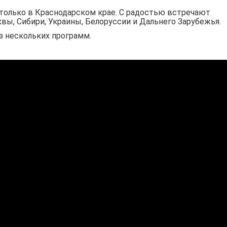
 только в Краснодарском крае. С радостью встречают
вы, Сибири, Украины, Белоруссии и Дальнего Зарубежья.
з нескольких программ.