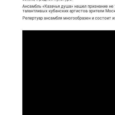
Ансамбль «Казачья душа» нашел признание не
талантливых кубанских артистов зрители Моск
Репертуар ансамбля многообразен и состоит и