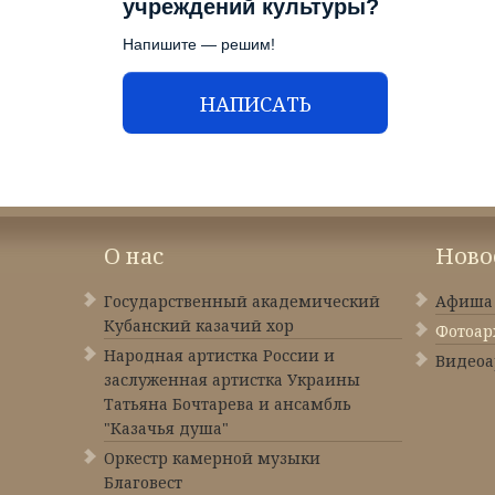
учреждений культуры?
Напишите — решим!
НАПИСАТЬ
О нас
Ново
Государственный академический
Афиша
Кубанский казачий хор
Фотоар
Народная артистка России и
Видеоа
заслуженная артистка Украины
Татьяна Бочтарева и ансамбль
"Казачья душа"
Оркестр камерной музыки
Благовест