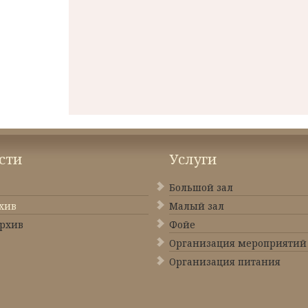
сти
Услуги
Большой зал
хив
Малый зал
рхив
Фойе
Организация мероприятий
Организация питания