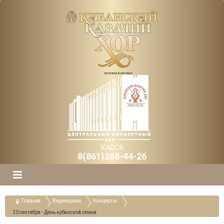
КАССА
8(861)268-44-26
Главная
Видеоархив
Концерты
20 сентября - День кубанской семьи