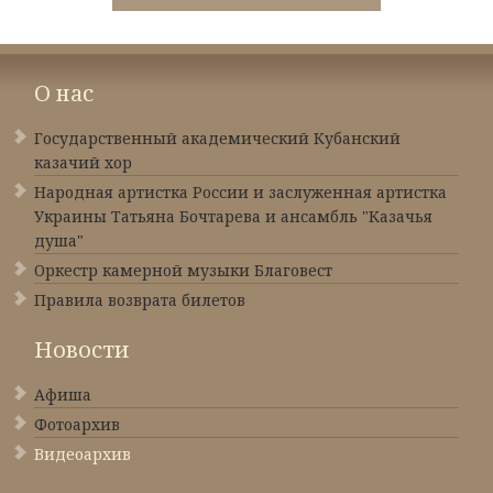
О нас
Государственный академический Кубанский
казачий хор
Народная артистка России и заслуженная артистка
Украины Татьяна Бочтарева и ансамбль "Казачья
душа"
Оркестр камерной музыки Благовест
Правила возврата билетов
Новости
Афиша
Фотоархив
Видеоархив