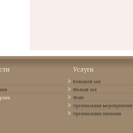
сти
Услуги
Большой зал
хив
Малый зал
рхив
Фойе
Организация мероприятий
Организация питания