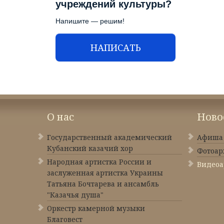
учреждений культуры?
Напишите — решим!
НАПИСАТЬ
О нас
Ново
Государственный академический
Афиша
Кубанский казачий хор
Фотоар
Народная артистка России и
Видеоа
заслуженная артистка Украины
Татьяна Бочтарева и ансамбль
"Казачья душа"
Оркестр камерной музыки
Благовест