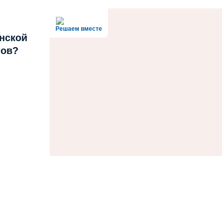
Решаем вместе
нской
тов?