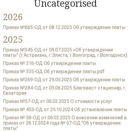
Uncategorised
ГЛАВНАЯ
2026
КОЛЛЕКТИВЫ
Приказ №665-ОД от 08.12.2025 Об утверждении платы
КАЗАЧЬЯ ДУША
2025
ОРКЕСТР КАМЕРНОЙ МУЗЫКИ БЛАГОВЕСТ
Приказ №345-ОД от 09.07.2025 «Об утверждении
платы" (г.Астрахань, г.Элиста, г.Волгоград, г.Волгодонск)
ФЕСТИВАЛИ
Приказ № 316-ОД Об утверждении платы
XIV ОТКРЫТЫЙ РЕГИОНАЛЬНЫЙ ПРАВОСЛАВНЫЙ ФЕ
Приказ № 335-ОД Об утверждении платы.pdf
ЦЕРКОВНЫХ ХОРОВ «ГОСПОДИ, ВОЗЗВАХ…»
Приказ №269-ОД от 29.05.2025 Об утверждении платы
XX КРАЕВОЙ КОНКУРС НАРОДНЫХ ОБРЯДОВ «ЖИВАЯ 
Приказ №284-ОД от 05.06.2025 Благовест стационар, г.
«XXVII КУБАНСКИЙ ФЕСТИВАЛЬ ПРАВОСЛАВНЫХ ФИ
Евпатория
«ВЕЧЕВОЙ КОЛОКОЛ»
Приказ №57-ОД от 06.02.2025 О стоимости услуг
VIII МЕЖРЕГИОНАЛЬНЫЙ КОНКУРС "СОЗВЕЗДИЕ ЮГА"
Приказ № 455-ОД от 25.10.2024 Об установлении платы
XXXVII КРАЕВОЙ ФЕСТИВАЛЬ ФОЛЬКЛОРА И НАЦИОН
КУЛЬТУР «ЗОЛОТОЕ ЯБЛОКО»
Приказ № 58-ОД от 06.02.2025 О внесении изменений в
приказ от 28.12.2024 года № 57-ОД "Об утверждении
VIII ОТКРЫТЫЙ КРАЕВОЙ КОНКУРС «ВИКТОР ЗАХАРЧ
платы"
МАЭСТРО»