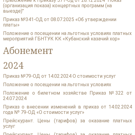
Приложение к Приказу 571-Од от 28.12.2024 "Показ
(организация показа) концертных программ (на
АБОНЕМЕНТ
выезде)"
Приказ №341-ОД от 08.07.2025 «Об утверждении
АФИША
платы»
Положение о посещении на льготных условиях платных
ВИДЕО
мероприятий ГБНТУК КК «Кубанский казачий хор»
Абонемент
ДОКУМЕНТЫ
КОНТАКТЫ
2024
Приказ №79-ОД от 14.02.2024 О стоимости услуг
Положение о посещении на льготных условиях
Положение о билетном хозяйстве Приказ №322 от
24.07.2024
Приказ о внесении изменений в приказ от 14.02.2024
года Nº 79-ОД «О стоимости услуг»
Прейскурант. Цены (тарифов) за оказание платных
услуг
Прейскурант. Цены (тарифов) за оказание платных