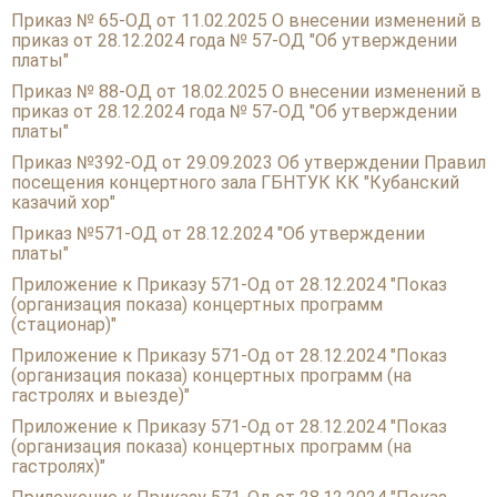
Приказ № 65-ОД от 11.02.2025 О внесении изменений в
XXXV КРАЕВОЙ ФЕСТИВАЛЬ ДЕТСКИХ ФОЛЬКЛОРНЫХ
приказ от 28.12.2024 года № 57-ОД "Об утверждении
«КУБАНСКИЙ КАЗАЧОК»
платы"
VI ОТКРЫТЫЙ КРАЕВОЙ КОНКУРС «НАСЛЕДНИКИ ПО
Приказ № 88-ОД от 18.02.2025 О внесении изменений в
III КРАЕВОЙ ВОКАЛЬНЫЙ КОНКУРС «ГОЛОС КУБАНИ»
приказ от 28.12.2024 года № 57-ОД "Об утверждении
платы"
XXVIII ВСЕРОССИЙСКИЙ ФЕСТИВАЛЬ ФОЛЬКЛОРНЫХ 
«КУБАНСКИЙ КАЗАЧОК»
Приказ №392-ОД от 29.09.2023 Об утверждении Правил
посещения концертного зала ГБНТУК КК "Кубанский
XXII КУБАНСКИЙ ФЕСТИВАЛЬ ПРАВОСЛАВНОЙ АВТОР
казачий хор"
"ВЕЛИЧАЙ, ДУШЕ МОЯ"
Приказ №571-ОД от 28.12.2024 "Об утверждении
ДОКУМЕНТЫ ФЕСТИВАЛЕЙ
платы"
Приложение к Приказу 571-Од от 28.12.2024 "Показ
НОВОСТИ
(организация показа) концертных программ
(стационар)"
УСЛУГИ
Приложение к Приказу 571-Од от 28.12.2024 "Показ
(организация показа) концертных программ (на
гастролях и выезде)"
БОЛЬШОЙ ЗАЛ
Приложение к Приказу 571-Од от 28.12.2024 "Показ
МАЛЫЙ ЗАЛ
(организация показа) концертных программ (на
ФОЙЕ
гастролях)"
ОРГАНИЗАЦИЯ МЕРОПРИЯТИЙ