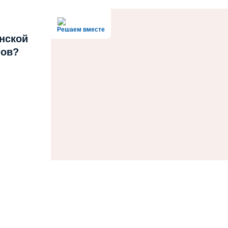
Решаем вместе
нской
тов?