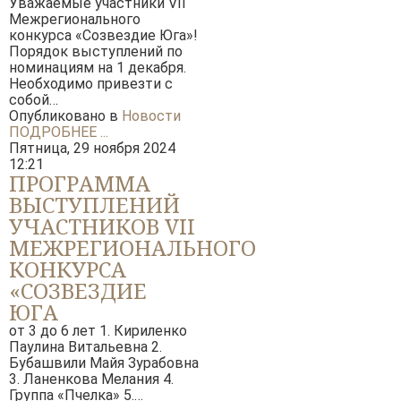
Уважаемые участники VII
Межрегионального
XXXV КРАЕВОЙ ФЕСТИВАЛЬ ДЕТСКИХ ФОЛЬКЛОРНЫХ
конкурса «Созвездие Юга»!
«КУБАНСКИЙ КАЗАЧОК»
Порядок выступлений по
VI ОТКРЫТЫЙ КРАЕВОЙ КОНКУРС «НАСЛЕДНИКИ ПО
номинациям на 1 декабря.
Необходимо привезти с
III КРАЕВОЙ ВОКАЛЬНЫЙ КОНКУРС «ГОЛОС КУБАНИ»
собой…
XXVIII ВСЕРОССИЙСКИЙ ФЕСТИВАЛЬ ФОЛЬКЛОРНЫХ 
Опубликовано в
Новости
«КУБАНСКИЙ КАЗАЧОК»
ПОДРОБНЕЕ ...
Пятница, 29 ноября 2024
XXII КУБАНСКИЙ ФЕСТИВАЛЬ ПРАВОСЛАВНОЙ АВТОР
12:21
"ВЕЛИЧАЙ, ДУШЕ МОЯ"
ПРОГРАММА
ДОКУМЕНТЫ ФЕСТИВАЛЕЙ
ВЫСТУПЛЕНИЙ
УЧАСТНИКОВ VII
НОВОСТИ
МЕЖРЕГИОНАЛЬНОГО
КОНКУРСА
УСЛУГИ
«СОЗВЕЗДИЕ
ЮГА
БОЛЬШОЙ ЗАЛ
от 3 до 6 лет 1. Кириленко
МАЛЫЙ ЗАЛ
Паулина Витальевна 2.
Бубашвили Майя Зурабовна
ФОЙЕ
3. Ланенкова Мелания 4.
ОРГАНИЗАЦИЯ МЕРОПРИЯТИЙ
Группа «Пчелка» 5.…