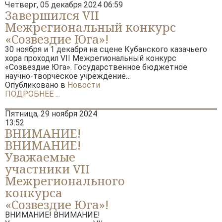
Четверг, 05 декабря 2024 06:59
ГЛАВНАЯ
Завершился VII
Межрегиональный конкурс
КОЛЛЕКТИВЫ
«Созвездие Юга»!
30 ноября и 1 декабря на сцене Кубанского казачьего
КАЗАЧЬЯ ДУША
хора проходил VII Межрегиональный конкурс
«Созвездие Юга». Государственное бюджетное
ОРКЕСТР КАМЕРНОЙ МУЗЫКИ БЛАГОВЕСТ
научно-творческое учреждение…
Опубликовано в
Новости
ПОДРОБНЕЕ ...
ФЕСТИВАЛИ
Пятница, 29 ноября 2024
XIV ОТКРЫТЫЙ РЕГИОНАЛЬНЫЙ ПРАВОСЛАВНЫЙ ФЕ
13:52
ЦЕРКОВНЫХ ХОРОВ «ГОСПОДИ, ВОЗЗВАХ…»
ВНИМАНИЕ!
XX КРАЕВОЙ КОНКУРС НАРОДНЫХ ОБРЯДОВ «ЖИВАЯ 
ВНИМАНИЕ!
Уважаемые
«XXVII КУБАНСКИЙ ФЕСТИВАЛЬ ПРАВОСЛАВНЫХ ФИ
«ВЕЧЕВОЙ КОЛОКОЛ»
участники VII
VIII МЕЖРЕГИОНАЛЬНЫЙ КОНКУРС "СОЗВЕЗДИЕ ЮГА"
Межрегионального
конкурса
XXXVII КРАЕВОЙ ФЕСТИВАЛЬ ФОЛЬКЛОРА И НАЦИОН
КУЛЬТУР «ЗОЛОТОЕ ЯБЛОКО»
«Созвездие Юга»!
VIII ОТКРЫТЫЙ КРАЕВОЙ КОНКУРС «ВИКТОР ЗАХАРЧ
ВНИМАНИЕ! ВНИМАНИЕ!
МАЭСТРО»