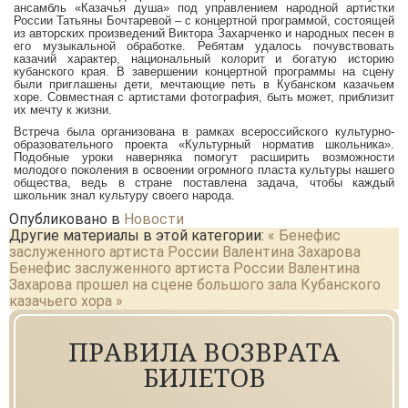
ансамбль «Казачья душа» под управлением народной артистки
АБОНЕМЕНТ
России Татьяны Бочтаревой – с концертной программой, состоящей
из авторских произведений Виктора Захарченко и народных песен в
его музыкальной обработке. Ребятам удалось почувствовать
казачий характер, национальный колорит и богатую историю
АФИША
кубанского края. В завершении концертной программы на сцену
были приглашены дети, мечтающие петь в Кубанском казачьем
хоре. Совместная с артистами фотография, быть может, приблизит
ВИДЕО
их мечту к жизни.
Встреча была организована в рамках всероссийского культурно-
ДОКУМЕНТЫ
образовательного проекта «Культурный норматив школьника».
Подобные уроки наверняка помогут расширить возможности
молодого поколения в освоении огромного пласта культуры нашего
общества, ведь в стране поставлена задача, чтобы каждый
КОНТАКТЫ
школьник знал культуру своего народа.
Опубликовано в
Новости
Другие материалы в этой категории:
« Бенефис
заслуженного артиста России Валентина Захарова
Бенефис заслуженного артиста России Валентина
Захарова прошел на сцене большого зала Кубанского
казачьего хора »
ПРАВИЛА ВОЗВРАТА
БИЛЕТОВ