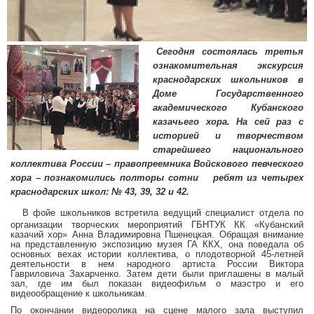
XXXV КРАЕВОЙ ФЕСТИВАЛЬ ДЕТСКИХ ФОЛЬКЛОРНЫХ
«КУБАНСКИЙ КАЗАЧОК»
VI ОТКРЫТЫЙ КРАЕВОЙ КОНКУРС «НАСЛЕДНИКИ ПО
Сегодня состоялась третья
ознакомительная экскурсия
III КРАЕВОЙ ВОКАЛЬНЫЙ КОНКУРС «ГОЛОС КУБАНИ»
краснодарских школьников в
XXVIII ВСЕРОССИЙСКИЙ ФЕСТИВАЛЬ ФОЛЬКЛОРНЫХ 
Доме Государственного
«КУБАНСКИЙ КАЗАЧОК»
академического Кубанского
XXII КУБАНСКИЙ ФЕСТИВАЛЬ ПРАВОСЛАВНОЙ АВТОР
казачьего хора. На сей раз с
"ВЕЛИЧАЙ, ДУШЕ МОЯ"
историей и творчеством
ДОКУМЕНТЫ ФЕСТИВАЛЕЙ
старейшего национального
коллектива России – правопреемника Войскового певческого
хора – познакомились полторы сотни
ребят из четырех
НОВОСТИ
краснодарских школ: № 43, 39, 32 и 42.
В фойе школьников встретила ведущий специалист отдела по
УСЛУГИ
организации творческих мероприятий ГБНТУК КК «Кубанский
казачий хор» Анна Владимировна Пшенецкая. Обращая внимание
на представленную экспозицию музея ГА ККХ, она поведала об
БОЛЬШОЙ ЗАЛ
основных вехах истории коллектива, о плодотворной 45-летней
деятельности в нем народного артиста России Виктора
МАЛЫЙ ЗАЛ
Гавриловича Захарченко. Затем дети были приглашены в малый
зал, где им был показан видеофильм о маэстро и его
ФОЙЕ
видеообращение к школьникам.
ОРГАНИЗАЦИЯ МЕРОПРИЯТИЙ
По окончании видеоролика на сцене малого зала выступил