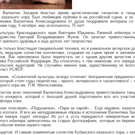
 Валентин Захаров блистал ярким артистическим талантом в танц
 казачьего хора. Был любимцем публики и на российской сцене, и за
онники Валентина Александровича от души поздравили ветерана со
ем году, 5 октября, ему исполнилось 75 лет!
льтуры Краснодарского края Виктории Юрьевны Лапиной юбиляра п
едомства Григорий Владимирович Жуков. Он зачитал приветственн
 крепкого здоровья и еще долгих лет творчества:
не только блестящая танцевальная техника, но и уникальное актерское д
ть ведущим солистом коллектива, создавая на сцене яркие и запоми
ков. Вас невозможно было перепутать ни с одним другим артистом н
ктива Российской Федерации. Вы относитесь к тем немногим, кто опред
ельских аудиторий. Не случайно именно вам, единственному из всег
ртист РСФСР.
ния. «Служителей культуры всегда отличает безграничная преданнос
торой стоят годы творчества – яркого, интересного и талантливого! – 
дного хора им. П.М. Милославова.
истов всех поколений Валентина Александровича приветствовала тан
ого концерта, который с большой душой подготовили все его участн
 фонда хора.
ская плясовая», «Подушечка», «Пара за парой»… Еще недавно, казало
ые коллеги. И все же неподражаемые образы в исполнении Валентина За
ве юмора ходят легенды! Из уст в уста передаются невероятные ис
лого юбиляра запечатлены на старых фотографиях, которые он бережн
обытия жизни нашего героя.
нцертов. И самым знаменитым солистом Кубанского казачьего хора, с к