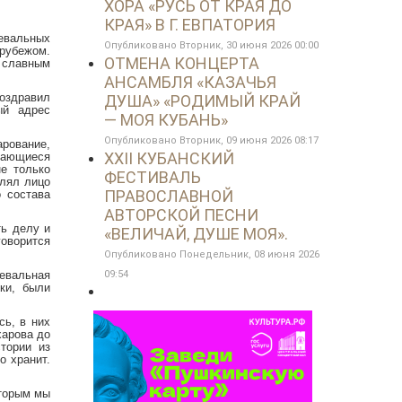
ХОРА «РУСЬ ОТ КРАЯ ДО
КРАЯ» В Г. ЕВПАТОРИЯ
евальных
Опубликовано Вторник, 30 июня 2026 00:00
 рубежом.
ОТМЕНА КОНЦЕРТА
 славным
АНСАМБЛЯ «КАЗАЧЬЯ
оздравил
ДУША» «РОДИМЫЙ КРАЙ
ый адрес
— МОЯ КУБАНЬ»
Опубликовано Вторник, 09 июня 2026 08:17
арование,
XXII КУБАНСКИЙ
нающиеся
е только
ФЕСТИВАЛЬ
елял лицо
ПРАВОСЛАВНОЙ
о состава
АВТОРСКОЙ ПЕСНИ
ть делу и
«ВЕЛИЧАЙ, ДУШЕ МОЯ».
говорится
Опубликовано Понедельник, 08 июня 2026
цевальная
09:54
ики, были
сь, в них
харова до
тории из
о хранит.
оторым мы