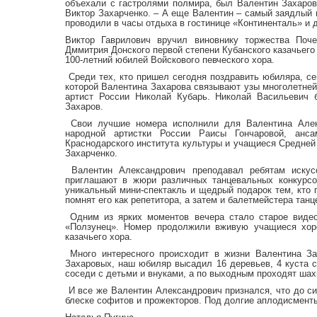
объехали с гастролями полмира, был Валентин Захаров
Виктор Захарченко. – А еще Валентин – самый заядлый 
проводили в часы отдыха в гостинице «Континенталь» и
Виктор Гаврилович вручил виновнику торжества Поч
Дммитрия Донского первой степени Кубанского казачьего
100-летний юбилей Войскового певческого хора.
Среди тех, кто пришел сегодня поздравить юбиляра, се
которой Валентина Захарова связывают узы многолетней
артист России Николай Кубарь. Николай Васильевич 
Захаров.
Свои лучшие номера исполнили для Валентина Алекс
народной артистки России Раисы Гончаровой, анс
Краснодарского института культуры и учащиеся Средней
Захарченко.
Валентин Александрович преподавал ребятам искусс
приглашают в жюри различных танцевальных конкурсо
уникальный мини-спектакль и щедрый подарок тем, кто 
помнят его как репетитора, а затем и балетмейстера танц
Одним из ярких моментов вечера стало старое видео,
«Ползунец». Номер продолжили вживую учащиеся хоре
казачьего хора.
Много интересного происходит в жизни Валентина За
Захаровых, наш юбиляр высадил 16 деревьев, 4 куста с
соседи с детьми и внуками, а по выходным проходят ша
И все же Валентин Александрович признался, что до сих
блеске софитов и прожекторов. Под долгие аплодисмен