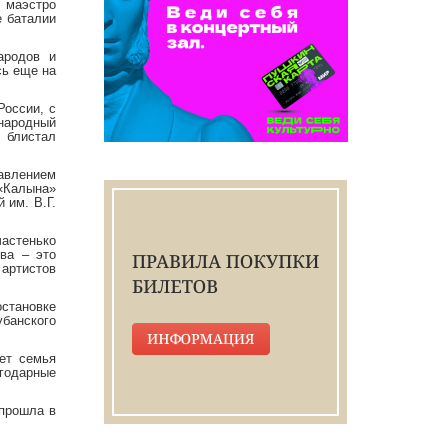
м маэстро
е баталии
ародов и
сь еще на
России, с
 народный
 блистал
авлением
«Калына»
 им. В.Г.
астенько
ва – это
 артистов
становке
банского
ет семья
агодарные
 прошла в