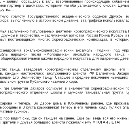
, – заявил, обращаясь к залу, взволнованный происходящим событие
мой партнер в шахматах, которыми мы оба увлекаемся с юности. Целы
 других…
етную грамоту Государственного академического орденов Дружбы н
 хора, выполненную в историческом дизайне, эта графика использовала
мья заслуженно титулованных деятелей хореографического искусства 
 дружбы и творчества, – заслуженная артистка России Ирина Кубарь и
был постановщиком многих хореографических композиций, в которых
андровича вокально-хореографический ансамбль «Родник» под упр
амбль народной песни «Молодычка», ансамбль народного танца 
 общеобразовательной школы народного искусства для одарённых детей
тво танца, заведовал хореографическим отделением школы, его ч
в, каждый мастер-класс заслуженного артиста РФ Валентина Захаро
предан Его Величеству Танцу. Старшее и среднее поколение нынешних
евальной группы Кубанского казачьего хора.
 где Валентин Захаров солирует в знаменитой хореографической по
ографического отделения школы и мужская танцевальная группа Ку
харова и теперь. Во дворе дома в Юбилейном районе, где прожива
мородины и 3 куста крыжовника! Теперь в его личном саду гуляют бл
хматные турниры.
 пор видит сны, где он танцует на сцене. Еще бы, ведь вся его жизнь
ты зрители и друзья большого артиста пожелали ему МНОГАЯ ЛЕТА!