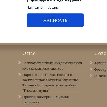
Напишите — решим!
НАПИСАТЬ
О нас
Ново
Государственный академический
Афиша
Кубанский казачий хор
Фотоар
Народная артистка России и
Видеоа
заслуженная артистка Украины
Татьяна Бочтарева и ансамбль
"Казачья душа"
Оркестр камерной музыки
Благовест