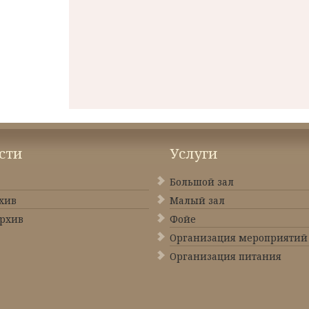
сти
Услуги
Большой зал
хив
Малый зал
рхив
Фойе
Организация мероприятий
Организация питания