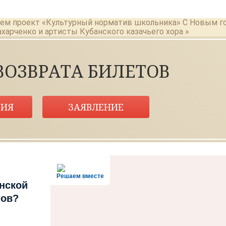
аем проект «Культурный норматив школьника»
С Новым г
арченко и артисты Кубанского казачьего хора »
ВОЗВРАТА БИЛЕТОВ
ИЯ
ЗАЯВЛЕНИЕ
Решаем вместе
нской
тов?