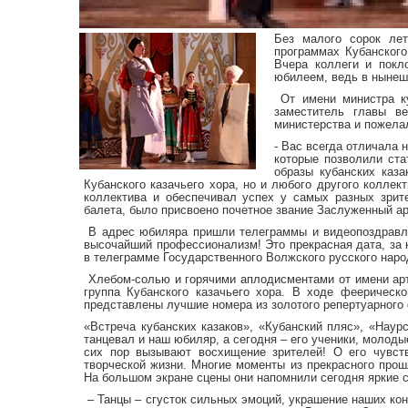
Без малого сорок лет
программах Кубанского
Вчера коллеги и покл
юбилеем, ведь в нынешн
От имени министра ку
заместитель главы в
министерства и пожелал
- Вас всегда отличала 
которые позволили ста
образы кубанских каза
Кубанского казачьего хора, но и любого другого колле
коллектива и обеспечивал успех у самых разных зрит
балета, было присвоено почетное звание Заслуженный а
В адрес юбиляра пришли телеграммы и видеопоздравле
высочайший профессионализм! Это прекрасная дата, за ко
в телеграмме Государственного Волжского русского наро
Хлебом-солью и горячими аплодисментами от имени арт
группа Кубанского казачьего хора. В ходе феерическ
представлены лучшие номера из золотого репертуарного
«Встреча кубанских казаков», «Кубанский пляс», «Наур
танцевал и наш юбиляр, а сегодня – его ученики, молод
сих пор вызывают восхищение зрителей! О его чувст
творческой жизни. Многие моменты из прекрасного прош
На большом экране сцены они напомнили сегодня яркие с
– Танцы – сгусток сильных эмоций, украшение наших ко